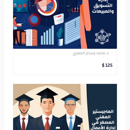
د. محمد وسام المصري
$
125