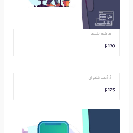
م. هبة خليفة
$
170
أ. أحمد بلهوان
$
125