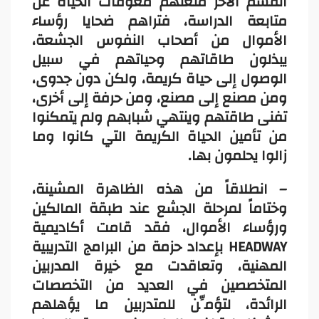
القسم الآخر منعتهم معوقات الحياة عن
متابعة الدراسة، فتراهم ضحايا رؤساء
الأموال من أصحاب النفوس الجشعة،
يبذلون طاقاتهم وحياتهم في سبيل
الوصول إلى حياة كريمة، ولكن دون جدوى،
ومن مصنع إلى مصنع، ومن حرفة إلى أخرى،
تفنى طاقتهم وينتهي شبابهم ولم يتمكنوا
من تأمين الحياة الكريمة التي كانوا وما
زالوا يحلمون بها.
– انطلاقاً من هذه الظاهرة المشينة،
وختاماً لمرحلة الجشع عند طبقة المالكين
ورؤساء الأموال، فقد قامت أكاديمية
HEADWAY بإعداد حزمة من البرامج التدريبية
المهنية، وتعاقدت مع خيرة المدربين
المتخصصين في العديد من التخصصات
الرائدة، لتؤمِّن للمتدربين ما يؤهلهم