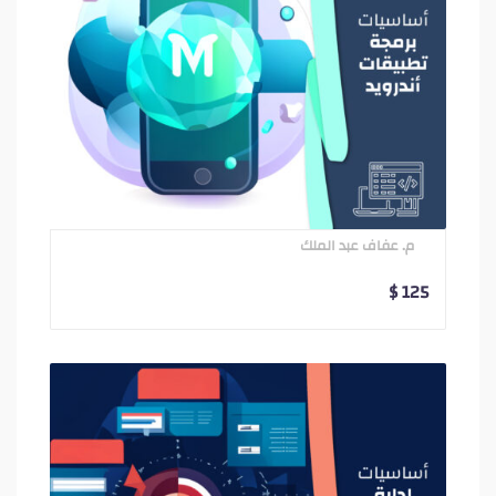
م. عفاف عبد الملك
$
125