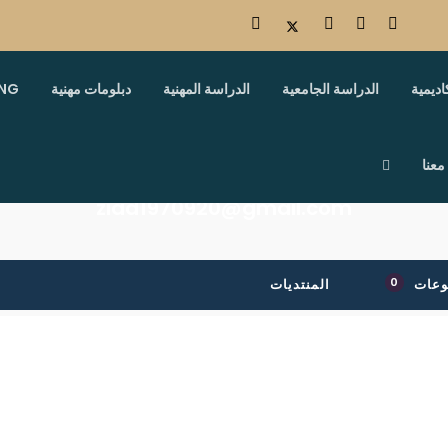
اديمية
الدراسة الجامعية
الدراسة المهنية
دبلومات مهنية
ING
معنا
ziad1970920@gmail.com
0
وعات
المنتديات