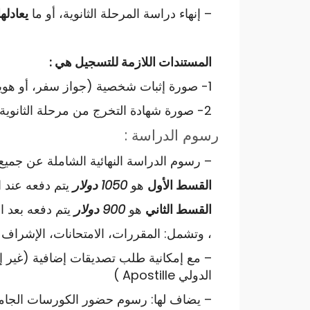
– إنهاء دراسة المرحلة الثانوية، أو ما
يعادلها
المستندات اللازمة للتسجيل هي :
1- صورة إثبات شخصية (جواز سفر، أو هوية شخصية).
2- صورة شهادة التخرج من مرحلة الثانوية، أو ما يعادلها.
رسوم الدراسة :
– رسوم الدراسة النهائية الشاملة عن جميع
القسط الأول
هو
1050 دولار
يتم دفعه عند 
القسط الثاني
هو
900 دولار
يتم دفعه بعد ال
، وتشمل: المقررات، الامتحانات، الإشراف العلمي
– مع إمكانية طلب تصديقات إضافية (غير 
الدولي Apostille )
– يضاف لها: رسوم حضور الكورسات الجامع