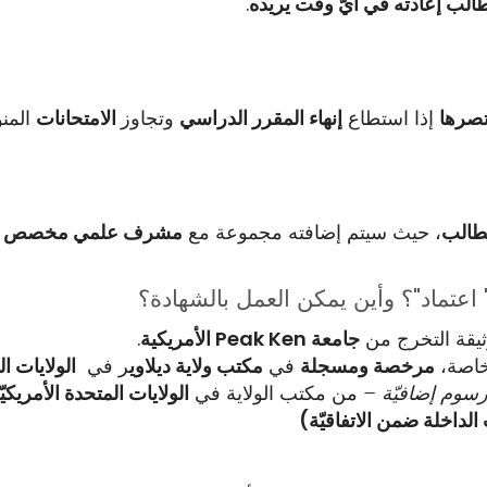
الب إعادته في أيّ وقت يريده
.
صرها
إذا استطاع
إنهاء المقرر الدراسي
وتجاوز
الامتحانات
المنو
لطالب
، حيث سيتم إضافته مجموعة مع
مشرف علمي مخصص ل
 اعتماد"؟ وأين يمكن العمل بالشهادة؟
يقة التخرج من
جامعة Peak Ken الأمريكية
.
خاصة،
مرخصة ومسجلة
في
مكتب ولاية ديلاوي
ر في
الولايات ا
سوم إضافيّة –
من مكتب الولاية في
الولايات المتحدة الأمريكيّ
الداخلة ضمن الاتفاقيّة)