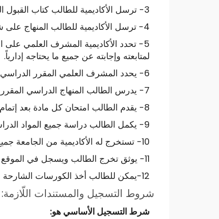
3- ترسل الأكاديمية للطالب كتاب القبول الجامعي الصادر عن الجامعة الأمريكية.
4- ترسل الأكاديمية للطالب المنهاج على شكل كتب إلكترونية PDF .
5- تحدد الأكاديمية المشرف العلمي على ال
لمتابعته وإجابته عن جميع ما يحتاجه إدارياً.
6- يحدد المشرف العلمي المقرر الدراسي من الكتب المرسلة للطالب.
7- يدرس الطالب المنهاج الدراسي المقرر مادة بعد مادة…
8- يقدم الطالب امتحان كل مادة بعد إتمام دراستها، وذلك بالاتفاق مع المشرف العلمي والمشرف الإداري.
9- يكمل الطالب دراسة جميع المواد الدراسية المقررة، وينجح في امتحاناتها.
10- تستخرج له الأكاديمية من الجامعة جميع الوثائق الدراسية، وترسلها إلى بلد الطالب.
11- يوثق تخرج الطالب ويسجل في الموقع الرسمي لجامعة Peak Ken الأمريكية.
12-يمكن للطالب أخذ الكورسات الشارحة للمنهاج ( بما هو موضّح في جدول معادلة المواد) وهذه الكورسات تنوب عن المواد المعادلة لها
شروط التسجيل والمستندات اللّازمة:
شرط التسجيل الأساسي هو: