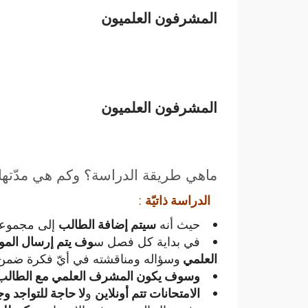
المشرفون العلميون
المشرفون العلميون
ماهي طريقة الدراسة؟ وكم هي مدّتها؟
الدراسة ذاتيّة
:
حيث أنه
سيتم إضافة الطالب
إلى مجموع
في بداية كل فصل س
وف يتم إرسال الموا
العلمي
وسؤاله ومناقشته في أيّ فكرة ضمن ال
وسوف يكون المشرف العلمي مع الطال
الامتحانات تتم أونلاين
و
لا حاجة للتواجد وج