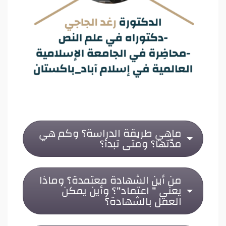
ماهي طريقة الدراسة؟ وكم هي
مدّتها؟ ومتى تبدأ؟
من أين الشهادة معتمدة؟ وماذا
يعني " اعتماد"؟ وأين يمكن
العمل بالشهادة؟